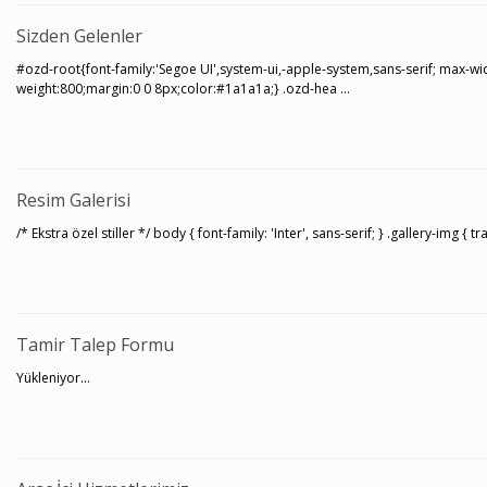
Sizden Gelenler
#ozd-root{font-family:'Segoe UI',system-ui,-apple-system,sans-serif; max-w
weight:800;margin:0 0 8px;color:#1a1a1a;} .ozd-hea ...
Resim Galerisi
/* Ekstra özel stiller */ body { font-family: 'Inter', sans-serif; } .gallery-img 
Tamir Talep Formu
Yükleniyor…