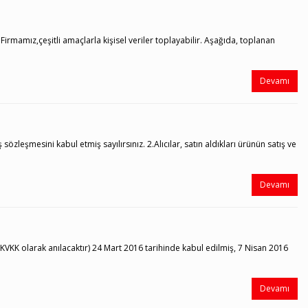
rmamız,çeşitli amaçlarla kişisel veriler toplayabilir. Aşağıda, toplanan
Devamı
leşmesini kabul etmiş sayılırsınız. 2.Alıcılar, satın aldıkları ürünün satış ve
Devamı
 KVKK olarak anılacaktır) 24 Mart 2016 tarihinde kabul edilmiş, 7 Nisan 2016
Devamı