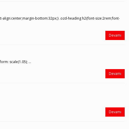
t-align:center;margin-bottom:32px;} .ozd-heading h2{font-size:2rem;font-
Devamı
orm: scale(1.05); ...
Devamı
Devamı