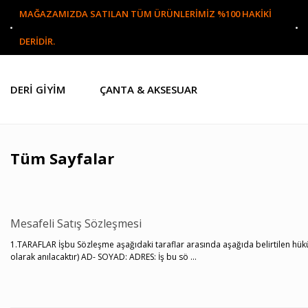
MAĞAZAMIZDA SATILAN TÜM ÜRÜNLERİMİZ %100 HAKİKİ
DERİDİR.
DERI GIYIM
ÇANTA & AKSESUAR
Tüm Sayfalar
Mesafeli Satış Sözleşmesi
1.TARAFLAR İşbu Sözleşme aşağıdaki taraflar arasında aşağıda belirtilen hükü
olarak anılacaktır) AD- SOYAD: ADRES: İş bu sö ...