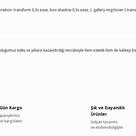
{ transition: transform 0.3s ease, box-shadow 0.3s ease; } .gallery-img:hover { transf
ğumuz tutku ve yılların kazandırdığı tecrübeyle hem estetik hem de kaliteyi bir a
 Gün Kargo
Şık ve Dayanıklı
Ürünler
parişleriniz
ün kargolanır.
İtalyan tasarımı
ve mühendisliğiyle.