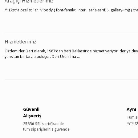
Araç İçi Hizmetlerimiz
/* Ekstra özel stiller */ body { font-family: 'Inter', sans-serif; } .gallery-img 
Hizmetlerimiz
Özdemirler Deri olarak, 1987’den beri Balıkesir’de hizmet veriyor; deriye duydu
yansıtan bir tarzla buluşur. Deri Ürün İma ...
Güvenli
Aynı
Alışveriş
Tüm si
aynı g
256Bit SSL sertifikası ile
tüm siparişleriniz güvende.