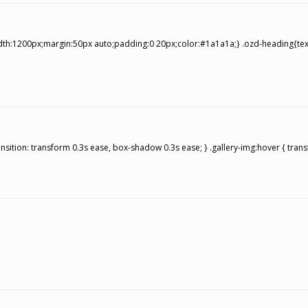
idth:1200px;margin:50px auto;padding:0 20px;color:#1a1a1a;} .ozd-heading{tex
{ transition: transform 0.3s ease, box-shadow 0.3s ease; } .gallery-img:hover { transf