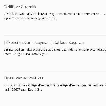
Gizlilik ve Güvenlik
GİZLİLİK VE GÜVENLİK POLİTİKASI Mağazamızda verilen tüm servisler ve ,…………adr
kişisel verilerin nasıl ve ne şekilde top ...
Tüketici Haklari – Cayma – İptal İade Koşullari
GENEL: 1.Kullanmakta olduğunuz web sitesi üzerinden elektronik ortamda sipariş
teslimi ile ilgili olarak 6502 sayıl ...
Kişisel Veriler Politikası
[Firma İsmi / marka] Kişisel Veriler Politikası Kişisel Veriler Kanunu hakkınd
tarihli 29677 sayılı Resmi G ...