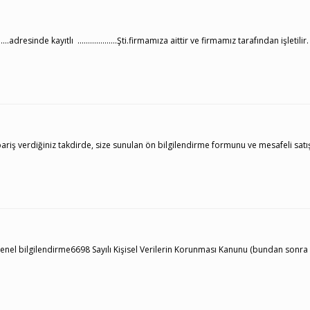
esinde kayıtlı ……………….Şti.firmamıza aittir ve firmamız tarafından işletilir. Fi
 verdiğiniz takdirde, size sunulan ön bilgilendirme formunu ve mesafeli satış söz
a genel bilgilendirme6698 Sayılı Kişisel Verilerin Korunması Kanunu (bundan sonra