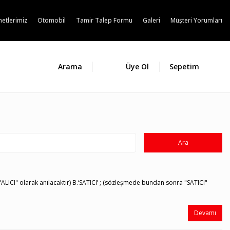
etlerimiz
Otomobil
Tamir Talep Formu
Galeri
Müşteri Yorumları
Arama
Üye Ol
Sepetim
LICI" olarak anılacaktır) B.‘SATICI’ ; (sözleşmede bundan sonra "SATICI"
Devamı