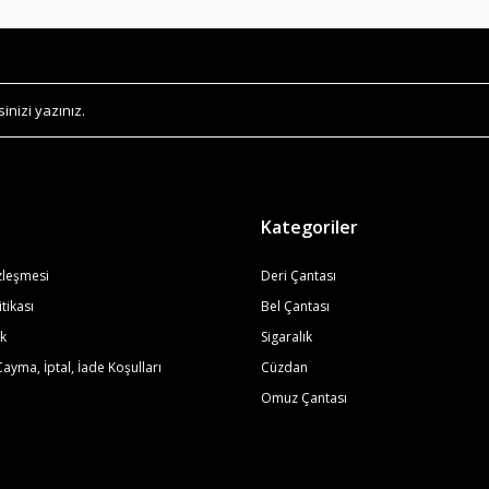
Kategoriler
zleşmesi
Deri Çantası
itikası
Bel Çantası
ik
Sigaralık
Cayma, İptal, İade Koşulları
Cüzdan
Omuz Çantası