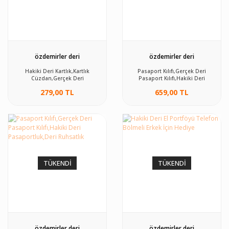
özdemirler deri
özdemirler deri
Hakiki Deri Kartlık,Kartlık
Pasaport Kılıfı,Gerçek Deri
Cüzdan,Gerçek Deri
Pasaport Kılıfı,Hakiki Deri
Kartlık,Unisex Kartlık siyah Tek
Pasaportluk,Deri Ruhsatlık siyah
279,00 TL
659,00 TL
Ebat Unisex
Tek Ebat Unisex
TÜKENDİ
TÜKENDİ
özdemirler deri
özdemirler deri