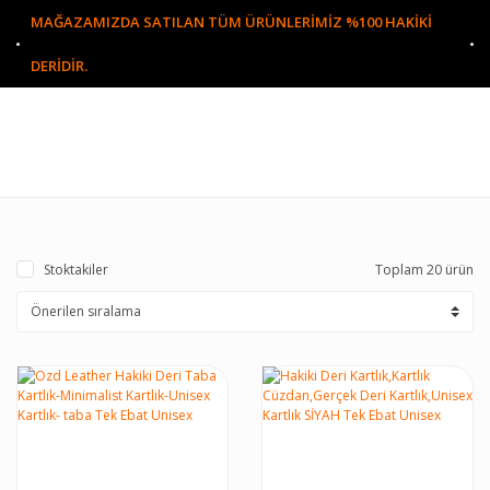
MAĞAZAMIZDA SATILAN TÜM ÜRÜNLERİMİZ %100 HAKİKİ
DERİDİR.
Stoktakiler
Toplam 20 ürün