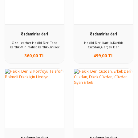
özdemirler deri
özdemirler deri
Ozd Leather Hakiki Deri Taba
Hakiki Deri Kartlık,Kartlık
Kartlık-Minimalist Kartlık-Unisex
Cüzdan,Gerçek Deri
Kartlık- taba Tek Ebat Unisex
Kartlık,Unisex Kartlık SİYAH Tek
360,00 TL
499,00 TL
Ebat Unisex
özdemirler deri
özdemirler deri