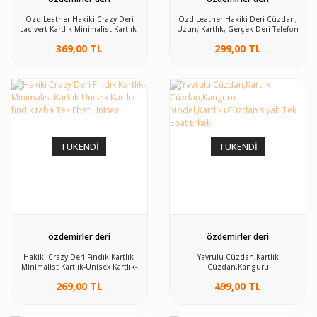
Ozd Leather Hakiki Crazy Deri
Ozd Leather Hakiki Deri Cüzdan,
Lacivert Kartlık-Minimalist Kartlık-
Uzun, Kartlık, Gerçek Deri Telefon
Unisex Kartlık- lacivert Tek Ebat
Bölmeli kahverengi X Unisex
369,00 TL
299,00 TL
Unisex
TÜKENDİ
TÜKENDİ
özdemirler deri
özdemirler deri
Hakiki Crazy Deri Fındık Kartlık-
Yavrulu Cüzdan,Kartlık
Minimalist Kartlık-Unisex Kartlık-
Cüzdan,Kanguru
fındık taba Tek Ebat Unisex
Model,Kartlık+Cüzdan siyah Tek
269,00 TL
499,00 TL
Ebat Erkek