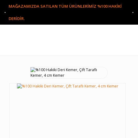
MAĞAZAMIZDA SATILAN TÜM ÜRÜNLERİMİZ %100 HAKİKİ
DERİDİR.