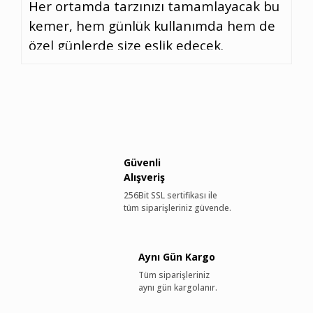
Her ortamda tarzınızı tamamlayacak bu
kemer, hem günlük kullanımda hem de
özel günlerde size eşlik edecek.
Özellikler: Materyal: %100 Dana Derisi
Toka Materyali: Zamak Uzunluk:
Ayarlanabilir Şimdi sipariş verin dana
derisi kemer ile tarzınızı zirveye taşıyın!
Güvenli
Alışveriş
256Bit SSL sertifikası ile
tüm siparişleriniz güvende.
Aynı Gün Kargo
Tüm siparişleriniz
aynı gün kargolanır.