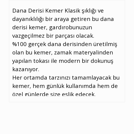
Dana Derisi Kemer Klasik şıklığı ve
dayanıklılığı bir araya getiren bu dana
derisi kemer, gardırobunuzun
vazgeçilmez bir parçası olacak.
%100 gerçek dana derisinden üretilmiş
olan bu kemer, zamak materyalinden
yapılan tokası ile modern bir dokunuş
kazanıyor.
Her ortamda tarzınızı tamamlayacak bu
kemer, hem günlük kullanımda hem de
özel günlerde size eşlik edecek.
Özellikler: Materyal: %100 Dana Derisi
Toka Materyali: Zamak Uzunluk:
Ayarlanabilir Şimdi sipariş verin dana
derisi kemer ile tarzınızı zirveye taşıyın!