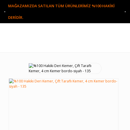
MAĞAZAMIZDA SATILAN TÜM ÜRÜNLERİMİZ %100 HAKİKİ
DERİDİR.