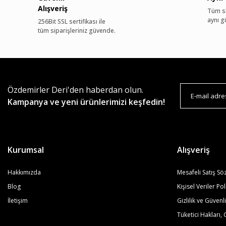
Alışveriş
Tüm si
aynı g
256Bit SSL sertifikası ile
tüm siparişleriniz güvende.
Özdemirler Deri'den haberdan olun.
Kampanya ve yeni ürünlerimizi keşfedin!
Kurumsal
Alışveriş
Hakkımızda
Mesafeli Satış Sö
Blog
Kişisel Veriler Pol
İletişim
Gizlilik ve Güvenl
Tüketici Hakları, 