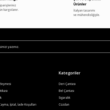
Ürünler
parişleriniz
ün kargolanır.
İtalyan tasarımı
ve mühendisliğiyle.
Kategoriler
zleşmesi
Deri Çantası
itikası
Bel Çantası
ik
Sigaralık
Cayma, İptal, İade Koşulları
Cüzdan