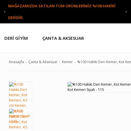
MAĞAZAMIZDA SATILAN TÜM ÜRÜNLERİMİZ %100 HAKİKİ
DERİDİR.
DERI GIYIM
ÇANTA & AKSESUAR
Anasayfa
Çanta & Aksesuar
Kemer
%100 Hakiki Deri Kemer, Kot Kem