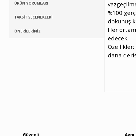
vazgeçilme
ÜRÜN YORUMLARI
%100 gerç
TAKSİT SEÇENEKLERİ
dokunuş k
Her ortam
ÖNERİLERİNİZ
edecek.
Özellikler
dana derisi
Güvenli
Aynı