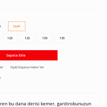
t
Siyah
120
125
130
135
Sepete Ekle
der
Fiyatı Düşünce Haber Ver
a
etiren bu dana derisi kemer, gardırobunuzun