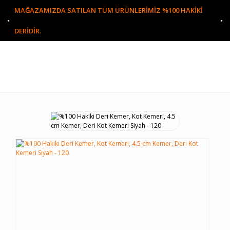
MAĞAZAMIZDA SATILAN TÜM ÜRÜNLERİMİZ %100 HAKİKİ
DERİDİR.