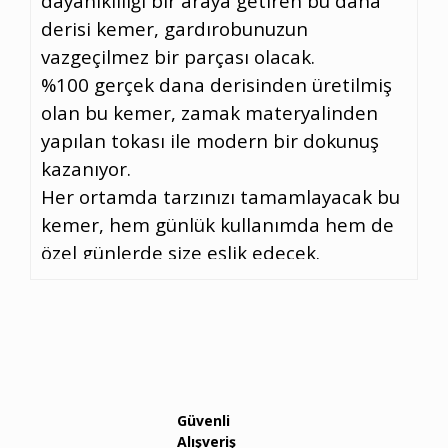
dayanıklılığı bir araya getiren bu dana
derisi kemer, gardırobunuzun
vazgeçilmez bir parçası olacak.
%100 gerçek dana derisinden üretilmiş
olan bu kemer, zamak materyalinden
yapılan tokası ile modern bir dokunuş
kazanıyor.
Her ortamda tarzınızı tamamlayacak bu
kemer, hem günlük kullanımda hem de
özel günlerde size eşlik edecek.
Özellikler: Materyal: %100 Dana Derisi
Toka Materyali: Zamak Uzunluk:
Ayarlanabilir Şimdi sipariş verin dana
derisi kemer ile tarzınızı zirveye taşıyın!
Güvenli
Alışveriş