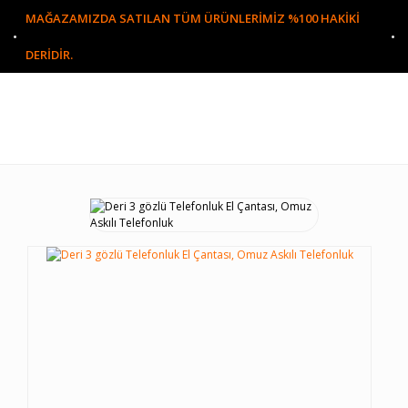
MAĞAZAMIZDA SATILAN TÜM ÜRÜNLERİMİZ %100 HAKİKİ
DERİDİR.