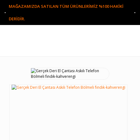
MAĞAZAMIZDA SATILAN TÜM ÜRÜNLERİMİZ %100 HAKİKİ
DERİDİR.