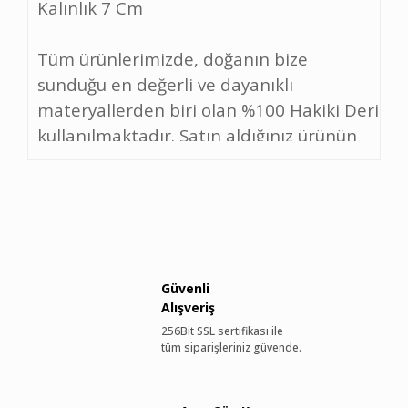
Kalınlık 7 Cm
Tüm ürünlerimizde, doğanın bize
sunduğu en değerli ve dayanıklı
materyallerden biri olan %100 Hakiki Deri
kullanılmaktadır. Satın aldığınız ürünün
sadece bir aksesuar veya giysi değil, aynı
zamanda zamanla sizinle birlikte
yaşayacak bir parça olmasını hedefliyoruz.
Hakiki Derinin Genel Özellikleri:
Benzersizdir: Tıpkı parmak izi gibi, her
derinin kendine has bir dokusu, deseni ve
Güvenli
Alışveriş
küçük izleri vardır. Ürününüzün
256Bit SSL sertifikası ile
yüzeyindeki bu doğal farklılıklar, onun
tüm siparişleriniz güvende.
eşsiz ve tek olduğunun kanıtıdır.
Dayanıklıdır: Doğru bakımla yıllarca