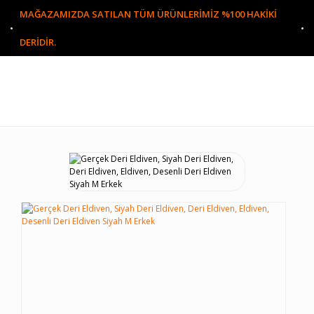
MAĞAZAMIZDA SATILAN TÜM ÜRÜNLERİMİZ %100 HAKİKİ
DERİDİR.