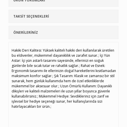
ÜRÜN YORUMLARI
TAKSİT SEÇENEKLERİ
ÖNERİLERİNİZ
Hakiki Deri Kalitesi: Yüksek kaliteli hakiki deri kullanılarak üretilen
bu eldivenler, mükemmel dayanıklılık ve zarafet sunar.; İçi Yün
Astar: İçi yün astarlı tasarımı sayesinde, ellerinizi en soğuk
günlerde bile sıcak tutar ve rahatlık sağlar.; Rahat ve Esnek:
Ergonomik tasarımı ile ellerinizin doğal hareketlerini kısıtlamadan
maksimum konfor sağlar.; Şık Tasarım: Klasik ve zamansız bir stil
sunarak, hem günlük kullanımda hem de özel etkinliklerde
mükemmel bir aksesuar olur.; Uzun Ömürlü Kullanım: Dayanıklı
dikişleri ve kaliteli malzemeleri ile uzun yıllar boyunca güvenle
kullanabilirsiniz.; Mükemmel Hediye: Sevdikleriniz için zarif ve
işlevsel bir hediye seçeneği sunar, her kullanışlarında sizi
hatırlayacakları bir ürün.;