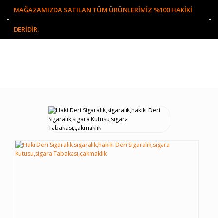
MAĞAZAMIZDA SATILAN TÜM ÜRÜNLERİMİZ %100 HAKİKİ
DERİDİR.