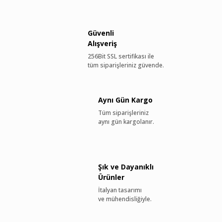
kaçınınız.
Lütfen Dikkat:
Derinin yüzeyinde görebileceğiniz ince çizgiler, kırışıklıklar veya
renk tonu farklılıkları bir kusur değil, derinin doğal yapısının bir
Güvenli
parçası ve hakiki olduğunun en önemli göstergesidir
Alışveriş
Bu basit bakım adımlarıyla, ürününüzün kalitesini ve zarafetini
256Bit SSL sertifikası ile
uzun yıllar boyunca koruyabilirsiniz.
tüm siparişleriniz güvende.
Aynı Gün Kargo
Tüm siparişleriniz
aynı gün kargolanır.
Şık ve Dayanıklı
Ürünler
İtalyan tasarımı
ve mühendisliğiyle.