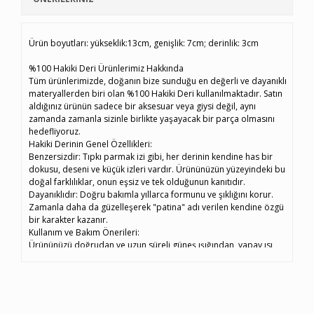
Ürün boyutları: yükseklik:13cm, genişlik: 7cm; derinlik: 3cm
%100 Hakiki Deri Ürünlerimiz Hakkında
Tüm ürünlerimizde, doğanın bize sunduğu en değerli ve dayanıklı
materyallerden biri olan %100 Hakiki Deri kullanılmaktadır. Satın
aldığınız ürünün sadece bir aksesuar veya giysi değil, aynı
zamanda zamanla sizinle birlikte yaşayacak bir parça olmasını
hedefliyoruz.
Hakiki Derinin Genel Özellikleri:
Benzersizdir: Tıpkı parmak izi gibi, her derinin kendine has bir
dokusu, deseni ve küçük izleri vardır. Ürününüzün yüzeyindeki bu
doğal farklılıklar, onun eşsiz ve tek olduğunun kanıtıdır.
Dayanıklıdır: Doğru bakımla yıllarca formunu ve şıklığını korur.
Zamanla daha da güzelleşerek "patina" adı verilen kendine özgü
bir karakter kazanır.
Kullanım ve Bakım Önerileri:
Ürününüzü doğrudan ve uzun süreli güneş ışığından, yapay ısı
kaynaklarından ve sudan koruyunuz.
Islandığı takdirde, kendi halinde oda sıcaklığında kurumaya
bırakınız. Harici ısı kaynakları kullanmayınız.
Temizlemek için sadece hafif nemli, yumuşak bir bez kullanınız.
Sabun, deterjan veya alkol içeren kimyasallardan kesinlikle