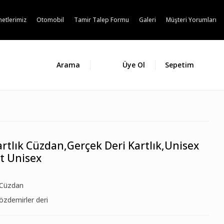
etlerimiz
Otomobil
Tamir Talep Formu
Galeri
Müşteri Yorumları
Arama
Üye Ol
Sepetim
artlık Cüzdan,Gerçek Deri Kartlık,Unisex
at Unisex
Cüzdan
özdemirler deri