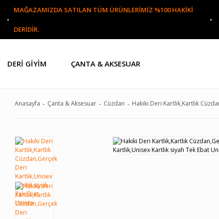
MAĞAZAMIZDA SATILAN TÜM ÜRÜNLERİMİZ %100 HAKİKİ
DERİDİR.
DERI GIYIM
ÇANTA & AKSESUAR
Anasayfa
Çanta & Aksesuar
Cüzdan
Hakiki Deri Kartlık,Kartlık Cüzd