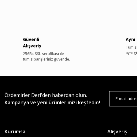
Güvenli
Aynı
Alışveriş
Tüm si
aynı g
256Bit SSL sertifikası ile
tüm siparişleriniz güvende.
Özdemirler Deri'den haberdan olun.
Kampanya ve yeni ürünlerimizi keşfedin!
Kurumsal
Alışveriş