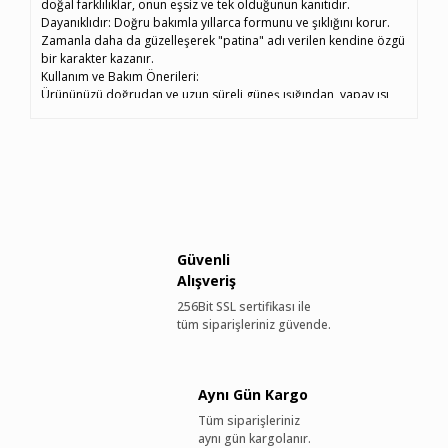
doğal farklılıklar, onun eşsiz ve tek olduğunun kanıtıdır.
Dayanıklıdır: Doğru bakımla yıllarca formunu ve şıklığını korur.
Zamanla daha da güzelleşerek "patina" adı verilen kendine özgü
bir karakter kazanır.
Kullanım ve Bakım Önerileri:
Ürününüzü doğrudan ve uzun süreli güneş ışığından, yapay ısı
kaynaklarından ve sudan koruyunuz.
Islandığı takdirde, kendi halinde oda sıcaklığında kurumaya
bırakınız. Harici ısı kaynakları kullanmayınız.
Temizlemek için sadece hafif nemli, yumuşak bir bez kullanınız.
Sabun, deterjan veya alkol içeren kimyasallardan kesinlikle
kaçınınız.
Lütfen Dikkat:
Derinin yüzeyinde görebileceğiniz ince çizgiler, kırışıklıklar veya
renk tonu farklılıkları bir kusur değil, derinin doğal yapısının bir
Güvenli
parçası ve hakiki olduğunun en önemli göstergesidir
Alışveriş
Bu basit bakım adımlarıyla, ürününüzün kalitesini ve zarafetini
256Bit SSL sertifikası ile
uzun yıllar boyunca koruyabilirsiniz.
tüm siparişleriniz güvende.
Aynı Gün Kargo
Tüm siparişleriniz
aynı gün kargolanır.