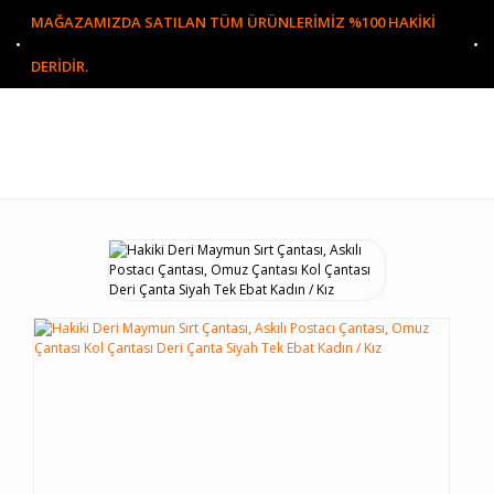
MAĞAZAMIZDA SATILAN TÜM ÜRÜNLERİMİZ %100 HAKİKİ
DERİDİR.