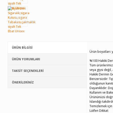
ÜRÜN BİLGİSİ
Ürün boyutları: y
ÜRÜN YORUMLARI
%100 Hakiki Der
Tüm ürünlerimizd
veya giysi değil
TAKSİT SEÇENEKLERİ
Hakiki Derinin Ge
Benzersizdir: Tıp
ÖNERİLERİNİZ
olduğunun kanıtı
Dayanıklıdır: Do
Kullanım ve Bakı
Ürününüzü doğru
Islandığı takdird
Temizlemek için 
Lütfen Dikkat: