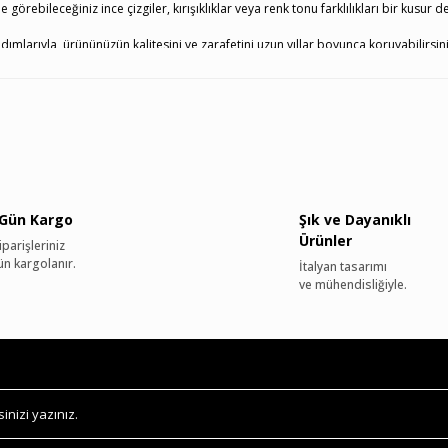
 görebileceğiniz ince çizgiler, kırışıklıklar veya renk tonu farklılıkları bir kusur
ımlarıyla, ürününüzün kalitesini ve zarafetini uzun yıllar boyunca koruyabilirsini
 Gün Kargo
Şık ve Dayanıklı
Ürünler
parişleriniz
ün kargolanır.
İtalyan tasarımı
ve mühendisliğiyle.