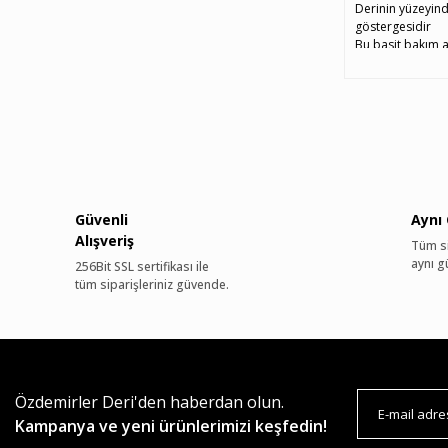
Derinin yüzeyinde
göstergesidir
Bu basit bakım ad
Güvenli
Aynı
Alışveriş
Tüm si
aynı g
256Bit SSL sertifikası ile
tüm siparişleriniz güvende.
Özdemirler Deri'den haberdan olun.
Kampanya ve yeni ürünlerimizi keşfedin!