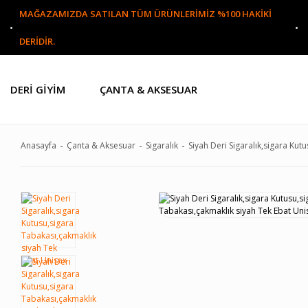
MAĞAZAMIZDA SATILAN TÜM ÜRÜNLERİMİZ %100 HAKİKİ
DERİDİR.
DERI GIYIM
ÇANTA & AKSESUAR
Anasayfa
Çanta & Aksesuar
Sigaralık
Siyah Deri Sigaralık,sigara Kut