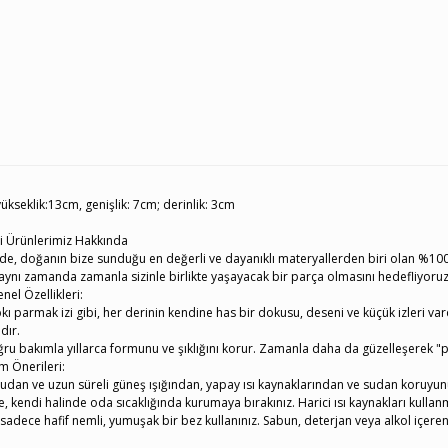
ükseklik:13cm, genişlik: 7cm; derinlik: 3cm
i Ürünlerimiz Hakkında
e, doğanın bize sunduğu en değerli ve dayanıklı materyallerden biri olan %100 H
, aynı zamanda zamanla sizinle birlikte yaşayacak bir parça olmasını hedefliyoruz
nel Özellikleri:
kı parmak izi gibi, her derinin kendine has bir dokusu, deseni ve küçük izleri var
dır.
ğru bakımla yıllarca formunu ve şıklığını korur. Zamanla daha da güzelleşerek "p
m Önerileri:
dan ve uzun süreli güneş ışığından, yapay ısı kaynaklarından ve sudan koruyun
e, kendi halinde oda sıcaklığında kurumaya bırakınız. Harici ısı kaynakları kullan
sadece hafif nemli, yumuşak bir bez kullanınız. Sabun, deterjan veya alkol içeren 