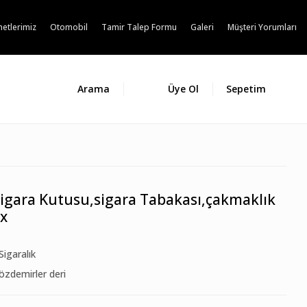
etlerimiz
Otomobil
Tamir Talep Formu
Galeri
Müşteri Yorumları
Arama
Üye Ol
Sepetim
,sigara Kutusu,sigara Tabakası,çakmaklık
ex
Sigaralık
özdemirler deri